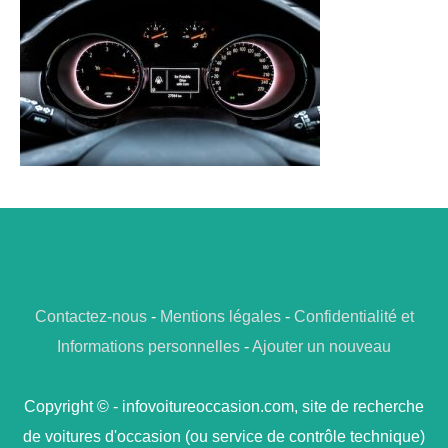
Contactez-nous
-
Mentions légales
-
Confidentialité et
Informations personnelles
-
Ajouter un nouveau
Copyright © - infovoitureoccasion.com, site de recherche
de voitures d'occasion (ou service de contrôle technique)