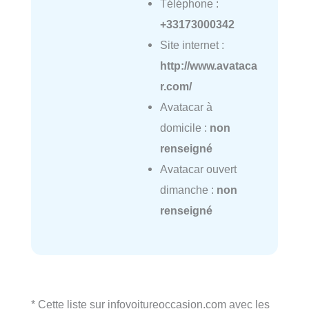
Téléphone :
+33173000342
Site internet :
http://www.avataca
r.com/
Avatacar à
domicile :
non
renseigné
Avatacar ouvert
dimanche :
non
renseigné
* Cette liste sur infovoitureoccasion.com avec les