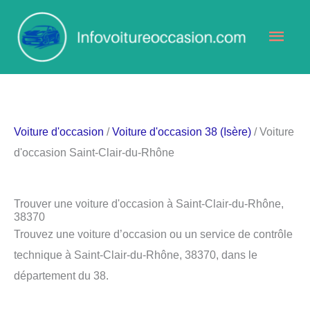
Aller
Men
au
contenu
princ
Voiture d'occasion
/
Voiture d'occasion 38 (Isère)
/ Voiture
d'occasion Saint-Clair-du-Rhône
Trouver une voiture d'occasion à Saint-Clair-du-Rhône,
38370
Trouvez une voiture d’occasion ou un service de contrôle
technique à Saint-Clair-du-Rhône, 38370, dans le
département du 38.