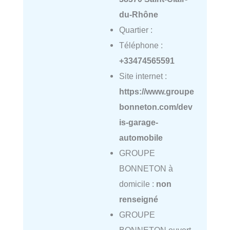
du-Rhône
Quartier :
Téléphone :
+33474565591
Site internet :
https://www.groupe
bonneton.com/dev
is-garage-
automobile
GROUPE
BONNETON à
domicile :
non
renseigné
GROUPE
BONNETON ouvert