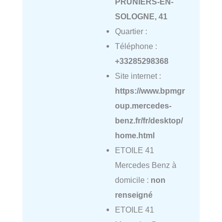
PRUNIERS-EN-
SOLOGNE, 41
Quartier :
Téléphone :
+33285298368
Site internet :
https://www.bpmgr
oup.mercedes-
benz.fr/fr/desktop/
home.html
ETOILE 41
Mercedes Benz à
domicile :
non
renseigné
ETOILE 41