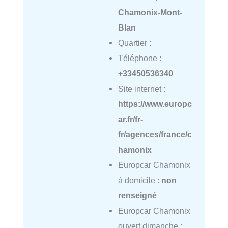
Chamonix-Mont-
Blan
Quartier :
Téléphone :
+33450536340
Site internet :
https://www.europc
ar.fr/fr-
fr/agences/france/c
hamonix
Europcar Chamonix
à domicile :
non
renseigné
Europcar Chamonix
ouvert dimanche :