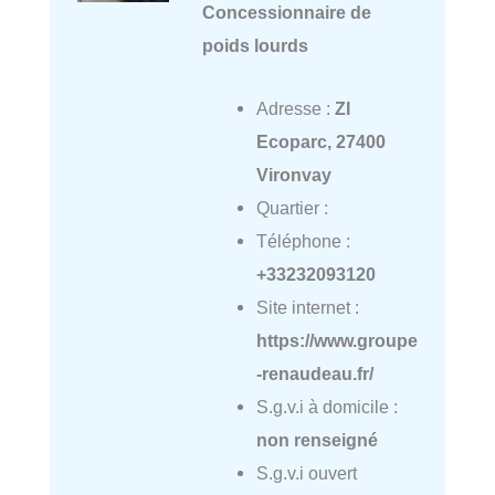
Concessionnaire de
poids lourds
Adresse :
ZI
Ecoparc, 27400
Vironvay
Quartier :
Téléphone :
+33232093120
Site internet :
https://www.groupe
-renaudeau.fr/
S.g.v.i à domicile :
non renseigné
S.g.v.i ouvert