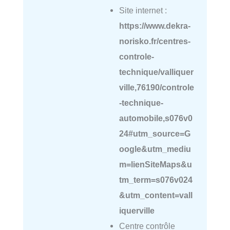
Site internet :
https://www.dekra-
norisko.fr/centres-
controle-
technique/valliquer
ville,76190/controle
-technique-
automobile,s076v0
24#utm_source=G
oogle&utm_mediu
m=lienSiteMaps&u
tm_term=s076v024
&utm_content=vall
iquerville
Centre contrôle