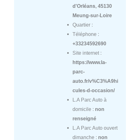
d'Orléans, 45130
Meung-sur-Loire
Quartier :
Téléphone :
+33234592690
Site internet :
https://www.la-
parc-
auto.fr/v%C3%A9hi
cules-d-occasion/
L.A Parc Auto à
domicile :
non
renseigné
L.A Parc Auto ouvert
dimanche :
non