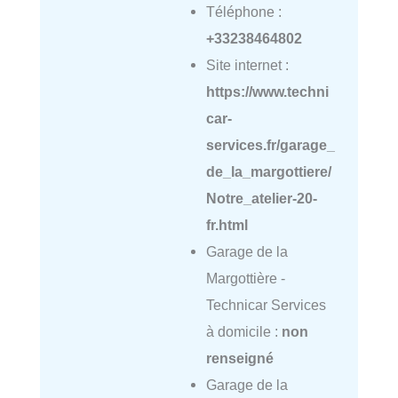
Téléphone :
+33238464802
Site internet :
https://www.techni
car-
services.fr/garage_
de_la_margottiere/
Notre_atelier-20-
fr.html
Garage de la
Margottière -
Technicar Services
à domicile :
non
renseigné
Garage de la