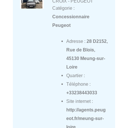
CROIX - PEUGEOT
Catégorie :
Concessionnaire
Peugeot
Adresse :
28 D2152,
Rue de Blois,
45130 Meung-sur-
Loire
Quartier :
Téléphone :
+33238443033
Site internet :
http://agents.peug
eot.fr/meung-sur-
loire