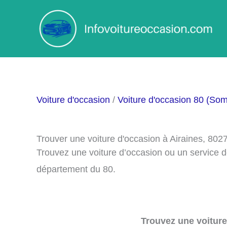
Aller
au
contenu
Voiture d'occasion
/
Voiture d'occasion 80 (So
Trouver une voiture d'occasion à Airaines, 802
Trouvez une voiture d’occasion ou un service d
département du 80.
Trouvez une voiture