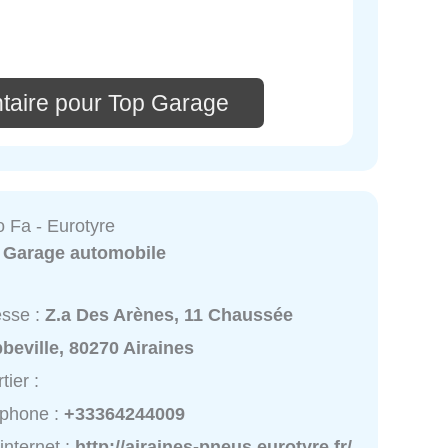
taire pour Top Garage
o Fa - Eurotyre
:
Garage automobile
esse :
Z.a Des Arènes, 11 Chaussée
beville, 80270 Airaines
tier :
éphone :
+33364244009
 internet :
http://airaines-pneus.eurotyre.fr/