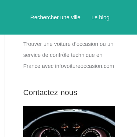
Rechercher une ville
Le blog
Trouver une voiture d’occasion ou un
service de contrôle technique en
France avec infovoitureoccasion.com
Contactez-nous