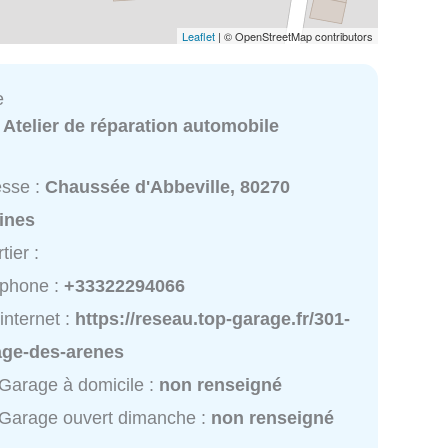
Leaflet
| © OpenStreetMap contributors
e
:
Atelier de réparation automobile
esse :
Chaussée d'Abbeville, 80270
ines
tier :
éphone :
+33322294066
 internet :
https://reseau.top-garage.fr/301-
age-des-arenes
Garage à domicile :
non renseigné
Garage ouvert dimanche :
non renseigné