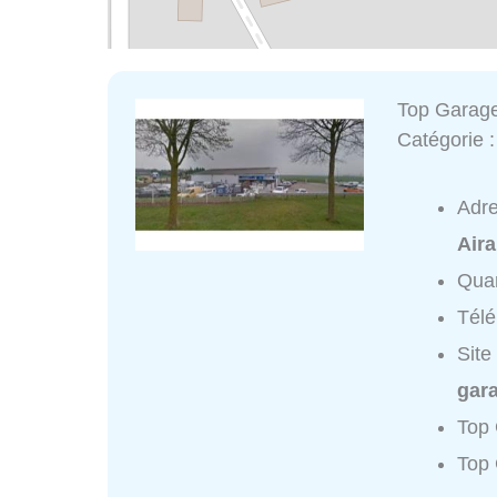
Top Garag
Catégorie 
Adr
Aira
Quar
Tél
Site
gar
Top 
Top 